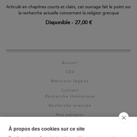
Articulé en chapitres courts et clairs, cet ouvrage fait le point sur
la recherche actuelle concernant la religion grecque
Disponible
-
27,00 €
Accueil
CGV
Mentions légales
Contact
Recherche thématique
Recherche avancée
Nos marques
Rights & permissions
À propos des cookies sur ce site
Espace pro