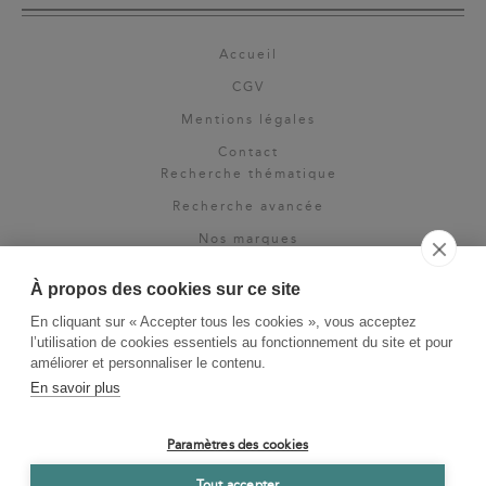
Accueil
CGV
Mentions légales
Contact
Recherche thématique
Recherche avancée
Nos marques
Rights & permissions
À propos des cookies sur ce site
Espace pro
En cliquant sur « Accepter tous les cookies », vous acceptez
Newsletter
l’utilisation de cookies essentiels au fonctionnement du site et pour
La Vie des Classiques
améliorer et personnaliser le contenu.
En savoir plus
Le Blog
Paramètres des cookies
Tout accepter