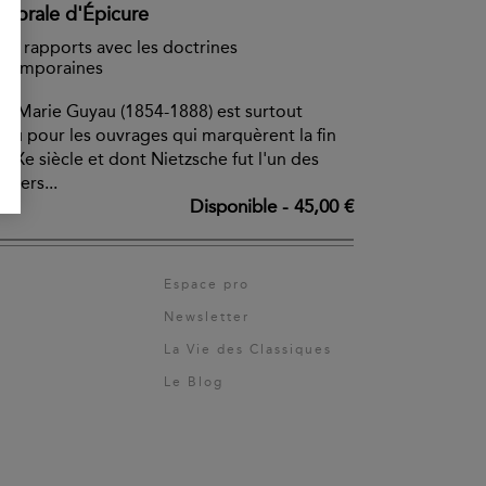
 Morale d'Épicure
ses rapports avec les doctrines
ntemporaines
n-Marie Guyau (1854-1888) est surtout
nu pour les ouvrages qui marquèrent la fin
XIXe siècle et dont Nietzsche fut l'un des
miers...
Disponible
-
45,00 €
Espace pro
Newsletter
La Vie des Classiques
Le Blog