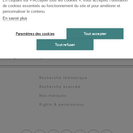
En cliquant sur « Accepter tous les cookies », vous acceptez l’utilisation
 sans obligation ni
La
de cookies essentiels au fonctionnement du site et pour améliorer et
personnaliser le contenu.
Et 
co
En savoir plus
 fois en 1885, l'Esquisse
ation ni sanction nous
Jea
Paramètres des cookies
Tout accepter
ique inspirée par
con
sychophysiologie...
du 
Tout refuser
pre
Disponible
-
22,00 €
Recherche thématique
Recherche avancée
Nos marques
Rights & permissions