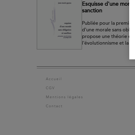
Esquisse d'une morale
sanction
Publiée pour la première
d'une morale sans oblig
propose une théorie éth
l'évolutionnisme et la p
Accueil
CGV
Mentions légales
Contact