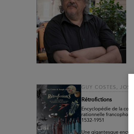
GUY COSTES, JOSE
Rétrofictions
Encyclopédie de la con
rationnelle francophone,
1532-1951
Une gigantesque encyc