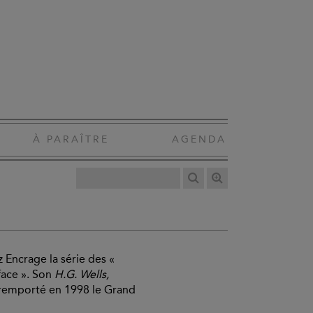
À PARAÎTRE
AGENDA
z Encrage la série des «
rface ». Son
H.G. Wells,
 remporté en 1998 le Grand