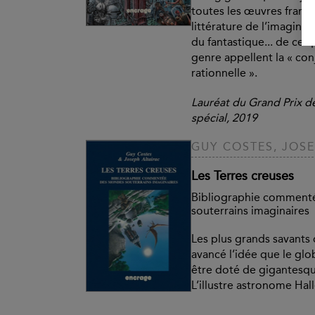
toutes les œuvres franc
littérature de l’imaginair
du fantastique... de ce q
genre appellent la « co
rationnelle ».
Lauréat du Grand Prix de 
spécial, 2019
GUY COSTES, JOSE
Les Terres creuses
Bibliographie comment
souterrains imaginaires
Les plus grands savants
avancé l’idée que le glo
être doté de gigantesqu
L’illustre astronome Halle