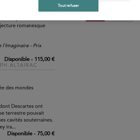
ophones relevant de la
Tout refuser
rom
e, de la science-fiction,
ue les spécialistes du
njecture romanesque
l'Imaginaire - Prix
Disponible
-
115,00 €
PH ALTAIRAC
ée des mondes
 dont Descartes ont
be terrestre pouvait
es cavités souterraines.
y ira...
Disponible
-
75,00 €