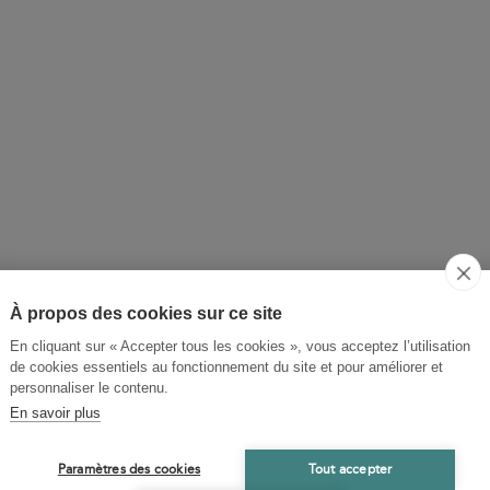
À propos des cookies sur ce site
PH ALTAIRAC
JO
En cliquant sur « Accepter tous les cookies », vous acceptez l’utilisation
Al
de cookies essentiels au fonctionnement du site et pour améliorer et
personnaliser le contenu.
jecture romanesque
Par
En savoir plus
 de Rabelais à Barjavel,
Pil
ce 
Paramètres des cookies
Tout accepter
lopédie regroupant
par