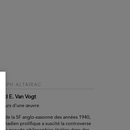
SEPH ALTAIRAC
fred E. Van Vogt
cours d'une œuvre
ier de la SF anglo-saxonne des années 1940,
Canadien prolifique a suscité la controverse
 ses pseudo-philosophies étalées dans des