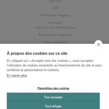
Accueil
CGV
Mentions légales
Contact
Recherche thématique
Recherche avancée
Nos marques
Rights & permissions
À propos des cookies sur ce site
Espace pro
En cliquant sur « Accepter tous les cookies », vous acceptez
Newsletter
l’utilisation de cookies essentiels au fonctionnement du site et pour
La Vie des Classiques
améliorer et personnaliser le contenu.
En savoir plus
Le Blog
Paramètres des cookies
Tout accepter
Tout refuser