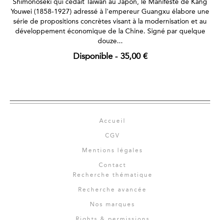
Shimonoseki qui cédait Taïwan au Japon, le Manifeste de Kang
Youwei (1858-1927) adressé à l'empereur Guangxu élabore une
série de propositions concrètes visant à la modernisation et au
développement économique de la Chine. Signé par quelque
douze...
Disponible
-
35,00 €
Accueil
CGV
Mentions légales
Contact
Recherche thématique
Recherche avancée
Nos marques
Rights & permissions