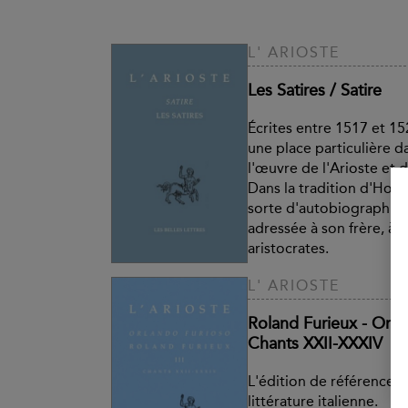
L' ARIOSTE
Les Satires / Satire
Écrites entre 1517 et 15
une place particulière 
l'œuvre de l'Arioste et 
Dans la tradition d'Hora
sorte d'autobiographie, 
adressée à son frère, à 
aristocrates.
L' ARIOSTE
Roland Furieux - Orlan
Chants XXII-XXXIV
L'édition de référence d
littérature italienne.