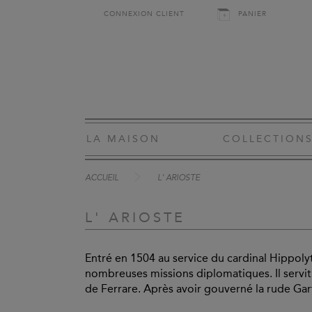
CONNEXION CLIENT
PANIER
LA MAISON
COLLECTION
ACCUEIL
L' ARIOSTE
L' ARIOSTE
Entré en 1504 au service du cardinal Hippolyt
nombreuses missions diplomatiques. Il servit
de Ferrare. Après avoir gouverné la rude Garfa