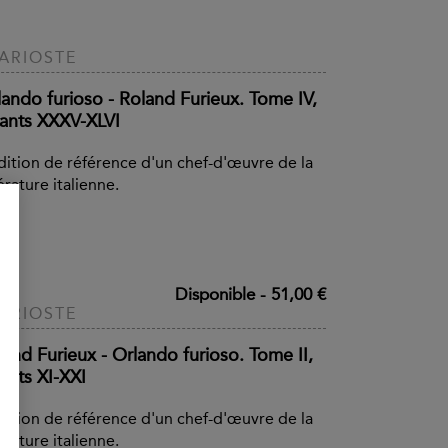
 ARIOSTE
lando furioso - Roland Furieux. Tome IV,
ants XXXV-XLVI
dition de référence d'un chef-d'œuvre de la
térature italienne.
Disponible
-
51,00 €
 ARIOSTE
land Furieux - Orlando furioso. Tome II,
ants XI-XXI
dition de référence d'un chef-d'œuvre de la
térature italienne.