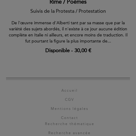
Rime / Poèmes
Suivis de la Protesta / Protestation
De l'œuvre immense d'Alberti tant par sa masse que par la
variété des sujets abordés, il n'existe à ce jour aucune édi­tion
complète en Italie ni ailleurs, et encore moins de tra­duction. Il
fut pourtant la figure la plus importante de...
Disponible
-
30,00 €
Accueil
CGV
Mentions légales
Contact
Recherche thématique
Recherche avancée