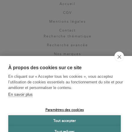
Accueil
CGV
Mentions légales
Contact
Recherche thématique
Recherche avancée
Nos marques
Rights & permissions
À propos des cookies sur ce site
Espace pro
En cliquant sur « Accepter tous les cookies », vous acceptez
Newsletter
l’utilisation de cookies essentiels au fonctionnement du site et pour
La Vie des Classiques
améliorer et personnaliser le contenu.
En savoir plus
Le Blog
Paramètres des cookies
Tout accepter
Tout refuser