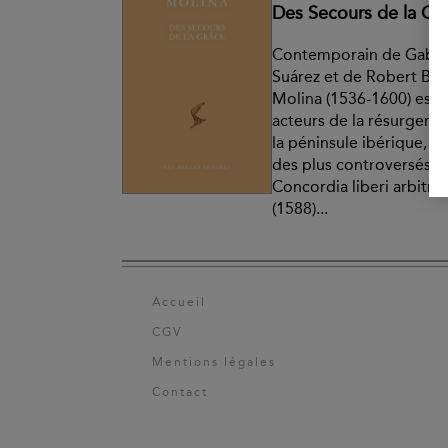
Des Secours de la Gr
Contemporain de Gabrie
Suárez et de Robert Bell
Molina (1536-1600) est l
acteurs de la résurgence
la péninsule ibérique, l'
des plus controversés.La
Concordia liberi arbitri
(1588)...
Accueil
CGV
Mentions légales
Contact