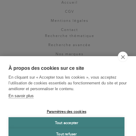
Accueil
CGV
Mentions légales
Contact
Recherche thématique
Recherche avancée
Nos marques
Rights & permissions
À propos des cookies sur ce site
Espace pro
En cliquant sur « Accepter tous les cookies », vous acceptez
Newsletter
l’utilisation de cookies essentiels au fonctionnement du site et pour
La Vie des Classiques
améliorer et personnaliser le contenu.
En savoir plus
Le Blog
Paramètres des cookies
Tout accepter
Tout refuser