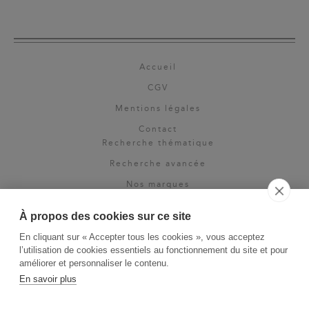
Accueil
CGV
Mentions légales
Contact
Recherche thématique
Recherche avancée
Nos marques
Rights & permissions
À propos des cookies sur ce site
Espace pro
En cliquant sur « Accepter tous les cookies », vous acceptez
Newsletter
l’utilisation de cookies essentiels au fonctionnement du site et pour
La Vie des Classiques
améliorer et personnaliser le contenu.
En savoir plus
Le Blog