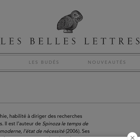
S
LES BUDÉS
NOUVEAUTÉS
hie, habilité à diriger des recherches
. Il est l’auteur de
Spinoza le temps de
moderne, l’état de nécessité
(2006). Ses
it à concentrer ses recherches dans une