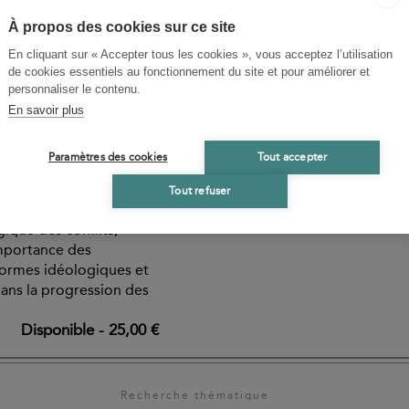
 la lutte anti-insurrectionnelle et anti-
À propos des cookies sur ce site
rtises, depuis une dizaine d’années, pour
En cliquant sur « Accepter tous les cookies », vous acceptez l’utilisation
de cookies essentiels au fonctionnement du site et pour améliorer et
personnaliser le contenu.
En savoir plus
Paramètres des cookies
Tout accepter
e
onflits
Tout refuser
ique des conflits,
importance des
 formes idéologiques et
ans la progression des
Disponible
-
25,00 €
Recherche thématique