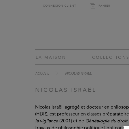
CONNEXION CLIENT
PANIER
LA MAISON
COLLECTION
ACCUEIL
NICOLAS ISRAËL
NICOLAS ISRAËL
Nicolas Israël, agrégé et docteur en philosop
(HDR), est professeur en classes préparatoires
la vigilance
(2001) et de
Généalogie du droit 
travaux de philosophie politique l’ont condu