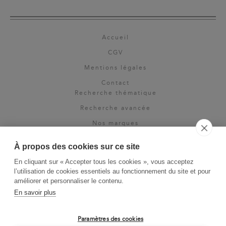
Accueil
CGV
Mentions légales
Contact
Recherche thématique
Recherche avancée
Nos marques
Rights & permissions
À propos des cookies sur ce site
Espace pro
En cliquant sur « Accepter tous les cookies », vous acceptez
Newsletter
l’utilisation de cookies essentiels au fonctionnement du site et pour
La Vie des Classiques
améliorer et personnaliser le contenu.
En savoir plus
Le Blog
Paramètres des cookies