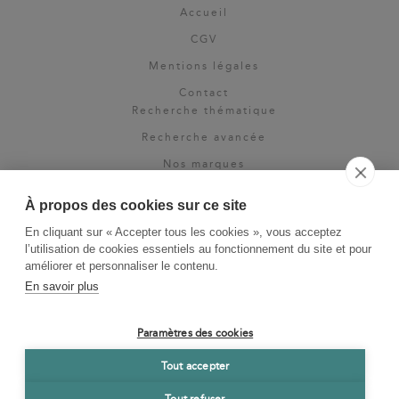
Accueil
CGV
Mentions légales
Contact
Recherche thématique
Recherche avancée
Nos marques
Rights & permissions
À propos des cookies sur ce site
Espace pro
En cliquant sur « Accepter tous les cookies », vous acceptez
Newsletter
l’utilisation de cookies essentiels au fonctionnement du site et pour
La Vie des Classiques
améliorer et personnaliser le contenu.
En savoir plus
Le Blog
Paramètres des cookies
Tout accepter
Tout refuser