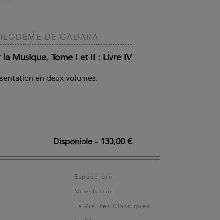
ILODÈME DE GADARA
 la Musique. Tome I et II : Livre IV
sentation en deux volumes.
Disponible
-
130,00 €
Espace pro
Newsletter
La Vie des Classiques