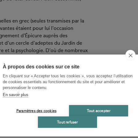
lles en grec (seules transmises par la
vantes étaient pour lui l'occasion
eignement d'Épicure auprès des
et d'un cercle d'adeptes du Jardin de
ure et la psychologie. D'où de nombreux
que ou à la poésie, à côté de multiples
s de la part d'un Épicurien – où il est
À propos des cookies sur ce site
es rejets, mais aussi des vices et vertus
En cliquant sur « Accepter tous les cookies », vous acceptez l’utilisation
ences par signes. Sans l'exploration,
de cookies essentiels au fonctionnement du site et pour améliorer et
 de dépôts volcaniques, de la
personnaliser le contenu.
ns à Herculanum, et la patience infinie
En savoir plus
ique de Philodème nous serait resté à
Paramètres des cookies
Tout accepter
Tout refuser