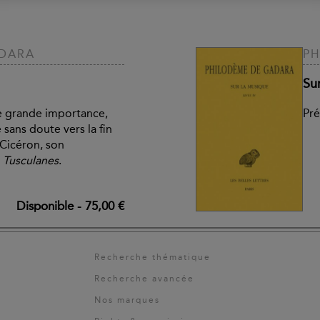
ADARA
PH
Sur
e grande importance,
Pré
ans doute vers la fin
 Cicéron, son
s
Tusculanes
.
Disponible
-
75,00 €
Recherche thématique
Recherche avancée
Nos marques