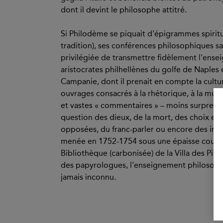
dont il devint le philosophe attitré.
Si Philodème se piquait d'épigrammes spiritue
tradition), ses conférences philosophiques sa
privilégiée de transmettre fidèlement l'ens
aristocrates philhellènes du golfe de Naples 
Campanie, dont il prenait en compte la cult
ouvrages consacrés à la rhétorique, à la musi
et vastes « commentaires » – moins surprenant
question des dieux, de la mort, des choix et d
opposées, du franc-parler ou encore des infér
menée en 1752-1754 sous une épaisse couche
Bibliothèque (carbonisée) de la Villa des Piso
des papyrologues, l'enseignement philosoph
jamais inconnu.