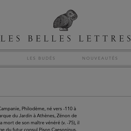
S
LES BUDÉS
NOUVEAUTÉS
 Campanie, Philodème, né vers -110 à
olarque du Jardin à Athènes, Zénon de
a mort de son maître vénéré (v. -75), il
age du futur consul Pison Caesoninus,