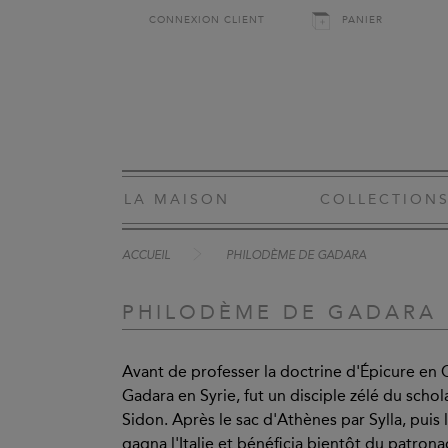
CONNEXION CLIENT
PANIER
LA MAISON
COLLECTION
ACCUEIL
PHILODÈME DE GADARA
PHILODÈME DE GADARA
Avant de professer la doctrine d'Épicure en
Gadara en Syrie, fut un disciple zélé du sch
Sidon. Après le sac d'Athènes par Sylla, puis l
gagna l'Italie et bénéficia bientôt du patron