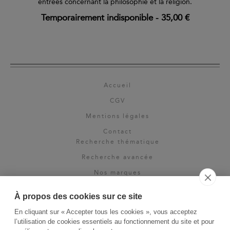
entrées concernant la philosophie et la religion.
Temporairement indisponible
-
35,00 €
Accueil
CGV
Mentions légales
Contact
Recherche thématique
Recherche avancée
Nos marques
Rights & permissions
À propos des cookies sur ce site
Espace pro
En cliquant sur « Accepter tous les cookies », vous acceptez
Newsletter
l’utilisation de cookies essentiels au fonctionnement du site et pour
La Vie des Classiques