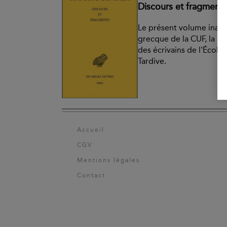
Discours et fragments
Le présent volume inaugu
grecque de la CUF, la pu
des écrivains de l'École
Tardive.
Accueil
CGV
Mentions légales
Contact