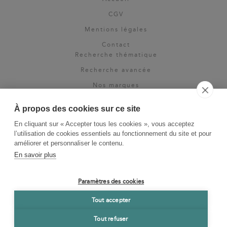
CGV
Mentions légales
Contact
Recherche thématique
Recherche avancée
Nos marques
Rights & permissions
À propos des cookies sur ce site
Espace pro
En cliquant sur « Accepter tous les cookies », vous acceptez
Newsletter
l’utilisation de cookies essentiels au fonctionnement du site et pour
La Vie des Classiques
améliorer et personnaliser le contenu.
En savoir plus
Le Blog
Paramètres des cookies
Tout accepter
Tout refuser