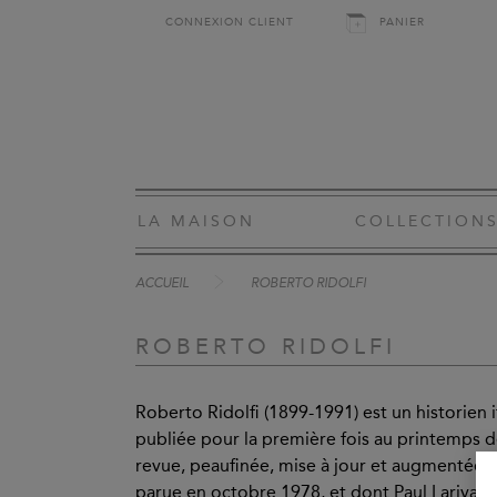
CONNEXION CLIENT
PANIER
LA MAISON
COLLECTION
ACCUEIL
ROBERTO RIDOLFI
ROBERTO RIDOLFI
Roberto Ridolfi (1899-1991) est un historien 
publiée pour la première fois au printemps 
revue, peaufinée, mise à jour et augmentée j
parue en octobre 1978, et dont Paul Larivaille