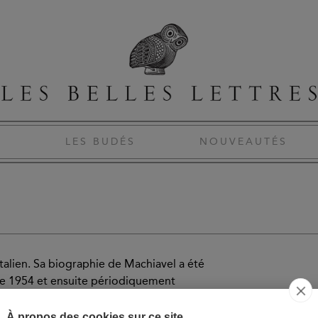
S
LES BUDÉS
NOUVEAUTÉS
italien. Sa biographie de Machiavel a été
de 1954 et ensuite périodiquement
usqu’à la septième et dernière édition,
 donne ici la traduction et l’annotation
À propos des cookies sur ce site