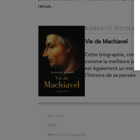
revue.
ROBERTO RIDOLFI
Vie de Machiavel
Cette biographie, cons
comme la meilleure jama
est également un moyen 
l’histoire de sa pensée.
Accueil
CGV
Mentions légales