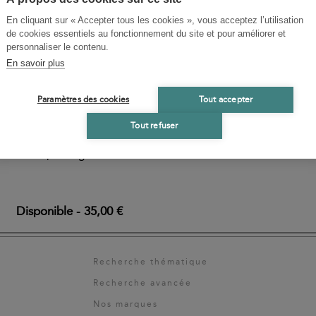
En cliquant sur « Accepter tous les cookies », vous acceptez l’utilisation
de cookies essentiels au fonctionnement du site et pour améliorer et
personnaliser le contenu.
En savoir plus
Paramètres des cookies
Tout accepter
idérée par beaucoup
Tout refuser
is dédiée à Machiavel,
d’accès privilégié à
Disponible
-
35,00 €
Recherche thématique
Recherche avancée
Nos marques