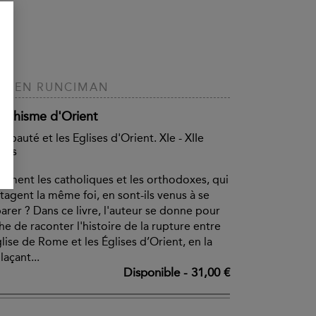
EVEN RUNCIMAN
 Schisme d'Orient
papauté et les Eglises d'Orient. XIe - XIIe
cles
ment les catholiques et les orthodoxes, qui
tagent la même foi, en sont-ils venus à se
arer ? Dans ce livre, l'auteur se donne pour
he de raconter l'histoire de la rupture entre
glise de Rome et les Églises d’Orient, en la
laçant...
Disponible
-
31,00 €