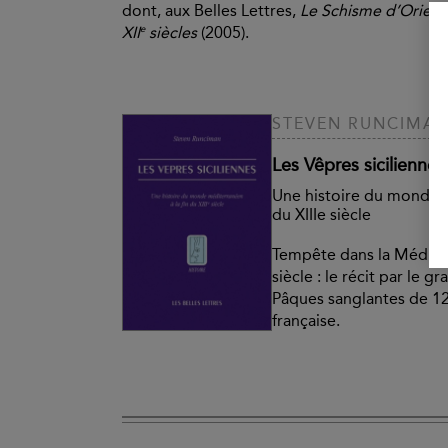
dont, aux Belles Lettres,
Le Schisme d’Orient.
e
XII
siècles
(2005).
STEVEN RUNCIMA
Les Vêpres siciliennes
Une histoire du monde m
du XIIIe siècle
Tempête dans la Méditer
siècle : le récit par le 
Pâques sanglantes de 128
française.