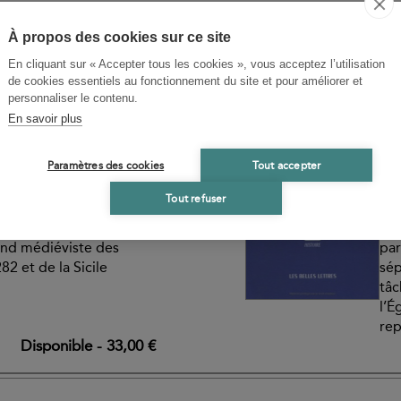
e
 La Papauté et les Eglises d’Orient XI
-
À propos des cookies sur ce site
En cliquant sur « Accepter tous les cookies », vous acceptez l’utilisation
de cookies essentiels au fonctionnement du site et pour améliorer et
personnaliser le contenu.
N
ST
En savoir plus
Le
Paramètres des cookies
Tout accepter
éditerranéen à la fin
La 
siè
Tout refuser
ranée orientale au XIIIe
Com
grand médiéviste des
par
2 et de la Sicile
sép
tâc
l’É
rep
Disponible
-
33,00 €