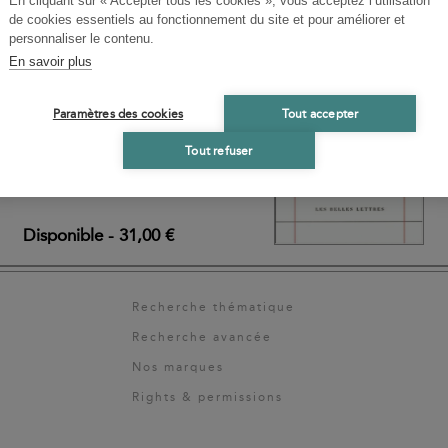
En cliquant sur « Accepter tous les cookies », vous acceptez l’utilisation
I
de cookies essentiels au fonctionnement du site et pour améliorer et
personnaliser le contenu.
me 1
Ar
En savoir plus
ente la correspondance
Paramètres des cookies
Tout accepter
foy et regroupe une
pondants.
Tout refuser
Disponible
-
31,00 €
Recherche thématique
Recherche avancée
Nos marques
Rights & permissions