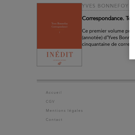
YVES BONNEFOY
Correspondance. To
Ce premier volume prés
(annotée) d’Yves Bonne
cinquantaine de corres
Accueil
CGV
Mentions légales
Contact