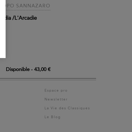
ACOPO SANNAZARO
cadia /L'Arcadie
Disponible
-
43,00 €
Espace pro
Newsletter
La Vie des Classiques
Le Blog