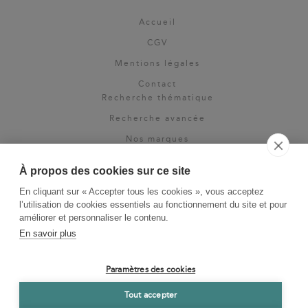
Accueil
CGV
Mentions légales
Contact
Recherche thématique
Recherche avancée
Nos marques
Rights & permissions
À propos des cookies sur ce site
Espace pro
En cliquant sur « Accepter tous les cookies », vous acceptez
Newsletter
l’utilisation de cookies essentiels au fonctionnement du site et pour
La Vie des Classiques
améliorer et personnaliser le contenu.
En savoir plus
Le Blog
Paramètres des cookies
Tout accepter