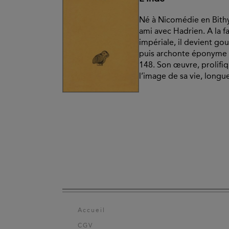
Né à Nicomédie en Bithyn
ami avec Hadrien. A la f
impériale, il devient g
puis archonte éponyme 
148. Son œuvre, prolifiqu
l’image de sa vie, longue
Accueil
CGV