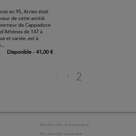
ie en 95, Arrien était
aveur de cette amitié
ouverneur de Cappadoce
d’Athènes de 147 à
e et variée, est à
...
Disponible
-
41,00 €
2
1
Recherche thématique
Recherche avancée