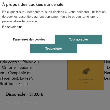
 géographie et
car
À propos des cookies sur ce site
des prédécesseurs :
Sec
En cliquant sur « Accepter tous les cookies », vous acceptez l’utilisation
ce d'Homère –
de cookies essentiels au fonctionnement du site et pour améliorer et
rches géologiques –
personnaliser le contenu.
e habité
En savoir plus
Disponible
-
51,00 €
S
Paramètres des cookies
Tout accepter
 Livres V et VI
Géo
Tout refuser
(Es
et du centre : Plaine du
Liv
 – Ombrie – Sabine –
– L
um – Campanie et
Nar
Picentes). Livres VI.
Les
Brettion – Sicile -
Disponible
-
51,00 €