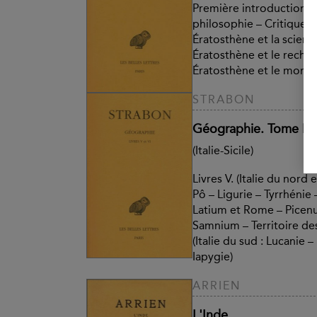
Première introduction :
philosophie – Critique 
Ératosthène et la scien
Ératosthène et le reche
Ératosthène et le mond
STRABON
Géographie. Tome III :
(Italie-Sicile)
Livres V. (Italie du nord 
Pô – Ligurie – Tyrrhénie
Latium et Rome – Picen
Samnium – Territoire des 
(Italie du sud : Lucanie – 
Iapygie)
ARRIEN
L'Inde