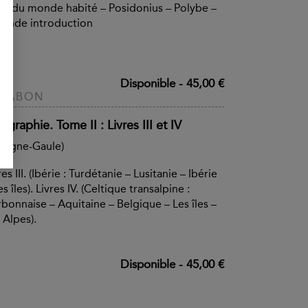
te du monde habité – Posidonius – Polybe –
onde introduction
Disponible
-
45,00 €
TRABON
graphie. Tome II : Livres III et IV
pagne-Gaule)
res III. (Ibérie : Turdétanie – Lusitanie – Ibérie
es îles). Livres IV. (Celtique transalpine :
bonnaise – Aquitaine – Belgique – Les îles –
 Alpes).
Disponible
-
45,00 €