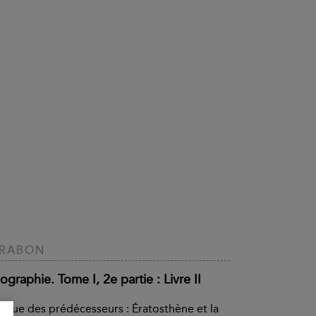
TRABON
graphie. Tome I, 2e partie : Livre II
tique des prédécesseurs : Ératosthène et la