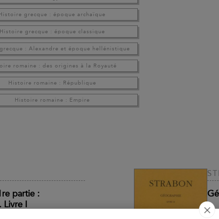
Histoire grecque : époque archaïque
Histoire grecque : époque classique
 grecque : Alexandre et époque hellénistique
oire romaine : des origines à la Royauté
Histoire romaine : République
Histoire romaine : Empire
S
re partie :
Géo
 Livre I
Cri