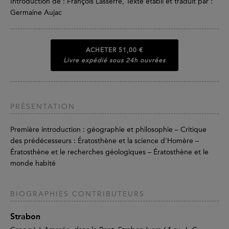
Introduction de : François Lasserre, Texte établi et traduit par :
Germaine Aujac
ACHETER
51,00 €
Livre expédié sous 24h ouvrées
PRÉSENTATION
Première introduction : géographie et philosophie – Critique
des prédécesseurs : Ératosthène et la science d'Homère –
Ératosthène et le recherches géologiques – Ératosthène et le
monde habité
BIOGRAPHIES CONTRIBUTEURS
Strabon