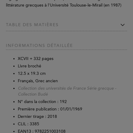
littérature grecques à l'Université Toulouse-le-Mirail (en 1987)
TABLE DES MATIÈRES
INFORMATIONS DÉTAILLÉE
XCVII +
332
pages
Livre broché
12.5 x 19.3 cm
Français, Grec ancien
Collection des universités de France Série grecque -
Collection Budé
N° dans la collection : 192
Première publication : 01/01/1969
Dernier tirage :
2018
CLIL : 3385
EAN13 :
9782251003108