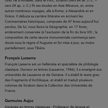
Grec né à Amasée, dans le Pont, Strabon (vers 64 av. J.-C. ‒
vers 24 ap. J.-C.) fit ses études en Asie Mineure, et, entre
autres nombreux voyages, alla à Rome, à Alexandrie et en
Grèce. Il débuta sa carrière littéraire en écrivant les
Commentaires historiques, composés de 47 livres aujourd’hui
perdus. De lui, nous lisons la Géographie, en 17 livres,
entièrement conservée (à l’exclusion de la fin du livre VII) ; la
composition de cette œuvre monumentale commença sans
doute sous le règne d’Auguste et fut mise à jour, au moins
partiellement, sous Tibère.
François Lasserre
François Lasserre est un hélléniste et spécialiste de philologie
classique. Docteur es lettres (Lausanne, 1946), il a enseigné aux
universités de Lausanne et de Genève. Il a établi le texte grec
des Fragments d'Archiloque, et établi et traduit plusieurs
volumes de Strabon dans la Collection des Universités de
France.
Germaine Aujac
Agrégée en lettres classiques ; Professeur de langue et