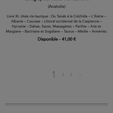
(Anatolie)
Livre XI. (Asie cis-taurique : Du Tanaïs à la Colchide – L'Ibérie –
Albanie – Caucase – Littoral occidental de la Caspienne –
Hyrcanie – Dahae, Saces, Massagètes – Parthie – Arie et
Margiane – Bactriane et Sogdiane – Taurus – Médie – Arménie).
Disponible
-
41,00 €
1
2
3