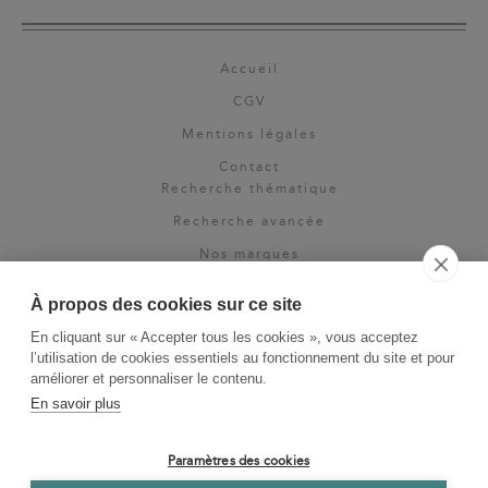
Accueil
CGV
Mentions légales
Contact
Recherche thématique
Recherche avancée
Nos marques
Rights & permissions
À propos des cookies sur ce site
Espace pro
En cliquant sur « Accepter tous les cookies », vous acceptez
Newsletter
l’utilisation de cookies essentiels au fonctionnement du site et pour
La Vie des Classiques
améliorer et personnaliser le contenu.
En savoir plus
Le Blog
Paramètres des cookies