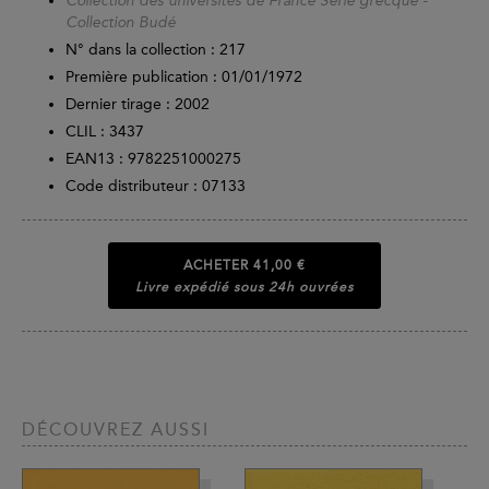
Collection des universités de France Série grecque -
Collection Budé
N° dans la collection : 217
Première publication : 01/01/1972
Dernier tirage :
2002
CLIL : 3437
EAN13 :
9782251000275
Code distributeur : 07133
ACHETER
41,00 €
Livre expédié sous 24h ouvrées
DÉCOUVREZ AUSSI