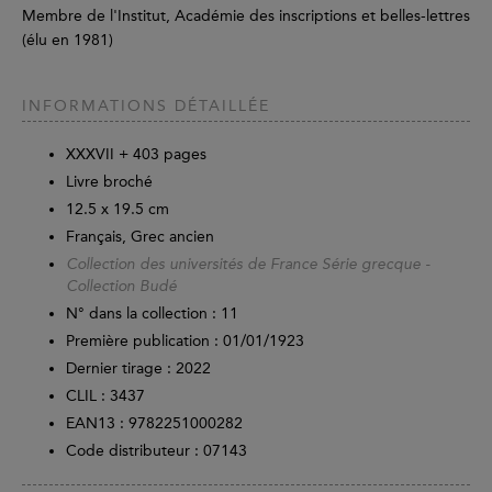
Membre de l'Institut, Académie des inscriptions et belles-lettres
(élu en 1981)
INFORMATIONS DÉTAILLÉE
XXXVII +
403
pages
Livre broché
12.5 x 19.5 cm
Français, Grec ancien
Collection des universités de France Série grecque -
Collection Budé
N° dans la collection : 11
Première publication : 01/01/1923
Dernier tirage :
2022
CLIL : 3437
EAN13 :
9782251000282
Code distributeur : 07143