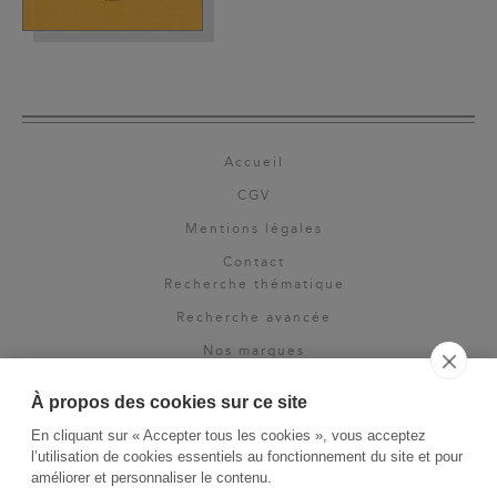
Accueil
CGV
Mentions légales
Contact
Recherche thématique
Recherche avancée
Nos marques
Rights & permissions
À propos des cookies sur ce site
Espace pro
En cliquant sur « Accepter tous les cookies », vous acceptez
Newsletter
l’utilisation de cookies essentiels au fonctionnement du site et pour
La Vie des Classiques
améliorer et personnaliser le contenu.