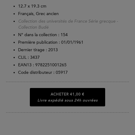
12.7 x 19.3 cm
Français, Grec ancien
Collection des universités de France Série grecque -
Collection Budé
N° dans la collection : 154
Première publication : 01/01/1961
Dernier tirage :
2013
CLIL : 3437
EAN13 :
9782251001265
Code distributeur : 05917
ACHETER
41,00 €
Livre expédié sous 24h ouvrées