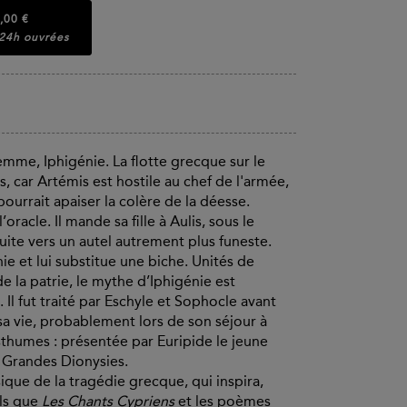
,00 €
 24h ouvrées
emme, Iphigénie. La flotte grecque sur le
s, car Artémis est hostile au chef de l'armée,
ourrait apaiser la colère de la déesse.
acle. Il mande sa fille à Aulis, sous le
uite vers un autel autrement plus funeste.
ie et lui substitue une biche. Unités de
 de la patrie, le mythe d’Iphigénie est
Il fut traité par Eschyle et Sophocle avant
sa vie, probablement lors de son séjour à
thumes : présentée par Euripide le jeune
x Grandes Dionysies.
ique de la tragédie grecque, qui inspira,
els que
Les Chants Cypriens
et les poèmes