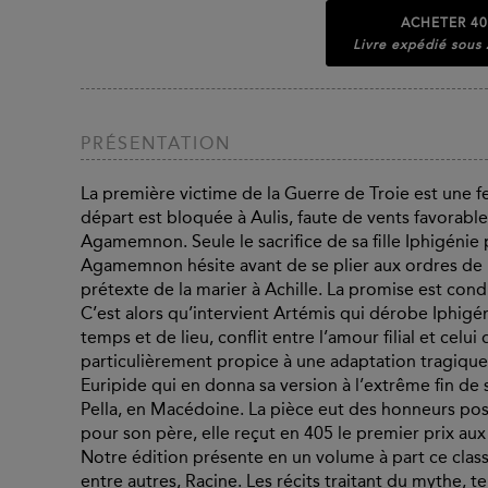
ACHETER
40
Livre expédié sous
PRÉSENTATION
La première victime de la Guerre de Troie est une f
départ est bloquée à Aulis, faute de vents favorable
Agamemnon. Seule le sacrifice de sa fille Iphigénie p
Agamemnon hésite avant de se plier aux ordres de l’or
prétexte de la marier à Achille. La promise est cond
C’est alors qu’intervient Artémis qui dérobe Iphigén
temps et de lieu, conflit entre l’amour filial et celui
particulièrement propice à une adaptation tragique. 
Euripide qui en donna sa version à l’extrême fin de 
Pella, en Macédoine. La pièce eut des honneurs pos
pour son père, elle reçut en 405 le premier prix au
Notre édition présente en un volume à part ce class
entre autres, Racine. Les récits traitant du mythe, t