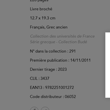
Livre broché
12.7 x 19.3 cm
Français, Grec ancien
Collection des universités de France
Série grecque - Collection Budé
N° dans la collection : 291
Première publication : 14/11/2011
Dernier tirage :
2023
CLIL : 3437
EAN13 :
9782251001272
Code distributeur : 06052