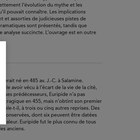
ettement l’évolution du mythe et les
u’il pouvait connaître. Les implications
t et assorties de judicieuses pistes de
dramatiques sont présentés, tandis que
une analyse succincte. L’ouvrage est en outre
 serait né en 485 av. J.-C. à Salamine.
e avoir vécu à l’écart de la vie de la cité,
 à ses prédécesseurs, Euripide n’a pas
te tragique en 455, mais n’obtint son premier
mble-t-il, à trois ou cinq autres reprises. Des
ont conservées, dont six peuvent être datées
ste valeur. Euripide fut le plus connu de tous
des anciens.