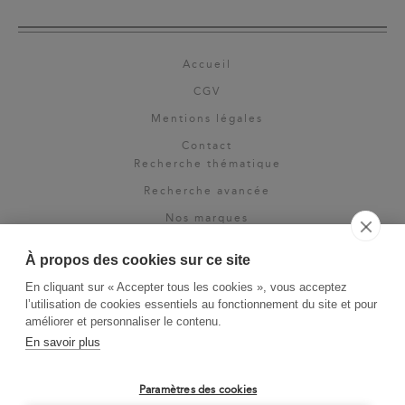
Accueil
CGV
Mentions légales
Contact
Recherche thématique
Recherche avancée
Nos marques
Rights & permissions
À propos des cookies sur ce site
Espace pro
En cliquant sur « Accepter tous les cookies », vous acceptez
Newsletter
l’utilisation de cookies essentiels au fonctionnement du site et pour
La Vie des Classiques
améliorer et personnaliser le contenu.
En savoir plus
Le Blog
Paramètres des cookies