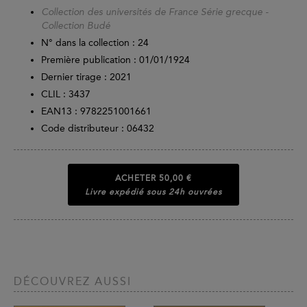
Collection des universités de France Série grecque -
Collection Budé
N° dans la collection : 24
Première publication : 01/01/1924
Dernier tirage :
2021
CLIL : 3437
EAN13 :
9782251001661
Code distributeur : 06432
ACHETER
50,00 €
Livre expédié sous 24h ouvrées
DÉCOUVREZ AUSSI