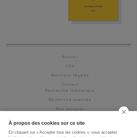
Accueil
CGV
Mentions légales
Contact
Recherche thématique
Recherche avancée
Nos marques
Rights & permissions
À propos des cookies sur ce site
Espace pro
En cliquant sur « Accepter tous les cookies », vous acceptez
Newsletter