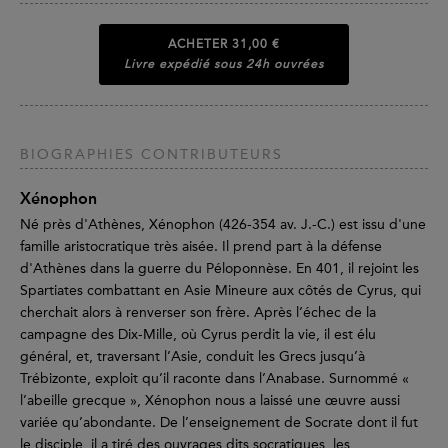
ACHETER
31,00 €
Livre expédié sous 24h ouvrées
BIOGRAPHIES CONTRIBUTEURS
Xénophon
Né près d'Athènes, Xénophon (426-354 av. J.-C.) est issu d'une
famille aristocratique très aisée. Il prend part à la défense
d'Athènes dans la guerre du Péloponnèse. En 401, il rejoint les
Spartiates combattant en Asie Mineure aux côtés de Cyrus, qui
cherchait alors à renverser son frère. Après l’échec de la
campagne des Dix-Mille, où Cyrus perdit la vie, il est élu
général, et, traversant l’Asie, conduit les Grecs jusqu’à
Trébizonte, exploit qu’il raconte dans l’Anabase. Surnommé «
l’abeille grecque », Xénophon nous a laissé une œuvre aussi
variée qu’abondante. De l’enseignement de Socrate dont il fut
le disciple, il a tiré des ouvrages dits socratiques, les