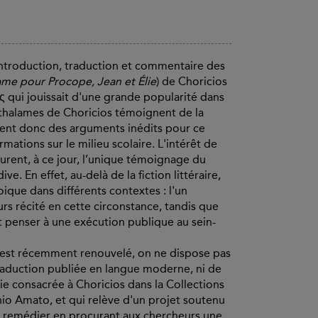
introduction, traduction et commentaire des
ame pour Procope, Jean et Élie
) de Choricios
ς qui jouissait d'une grande popularité dans
pithalames de Choricios témoignent de la
ennent donc des arguments inédits pour ce
tions sur le milieu scolaire. L'intérêt de
eurent, à ce jour, l’unique témoignage du
e. En effet, au-delà de la fiction littéraire,
oique dans différents contextes : l'un
urs récité en cette circonstance, tandis que
it penser à une exécution publique au sein-
s'est récemment renouvelé, on ne dispose pas
 traduction publiée en langue moderne, ni de
ie consacrée à Choricios dans la Collections
nio Amato, et qui relève d'un projet soutenu
d’y remédier en procurant aux chercheurs une