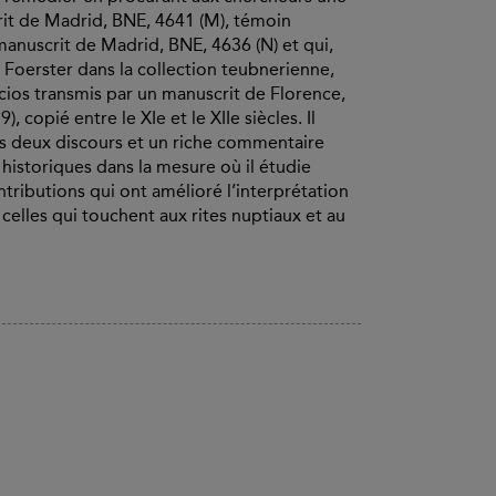
rit de Madrid, BNE, 4641 (M), témoin
manuscrit de Madrid, BNE, 4636 (N) et qui,
 Foerster dans la collection teubnerienne,
ios transmis par un manuscrit de Florence,
79), copié entre le XIe et le XIIe siècles. Il
es deux discours et un riche commentaire
 historiques dans la mesure où il étudie
ntributions qui ont amélioré l’interprétation
lles qui touchent aux rites nuptiaux et au