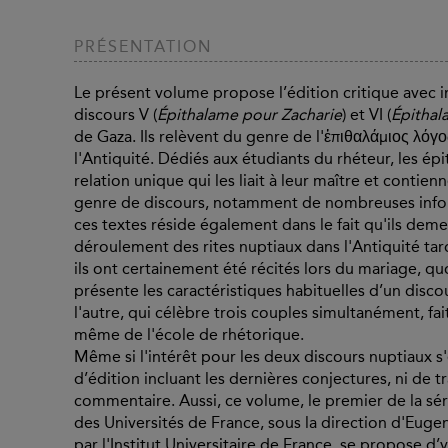
PRÉSENTATION
Le présent volume propose l’édition critique avec 
discours V (
Épithalame pour Zacharie
) et VI (
Épithal
de Gaza. Ils relèvent du genre de l'ἐπιθαλάμιος λόγο
l'Antiquité. Dédiés aux étudiants du rhéteur, les é
relation unique qui les liait à leur maître et conti
genre de discours, notamment de nombreuses informa
ces textes réside également dans le fait qu'ils dem
déroulement des rites nuptiaux dans l'Antiquité tardiv
ils ont certainement été récités lors du mariage, qu
présente les caractéristiques habituelles d’un disco
l'autre, qui célèbre trois couples simultanément, fa
même de l'école de rhétorique.
Même si l'intérêt pour les deux discours nuptiaux 
d’édition incluant les dernières conjectures, ni de
commentaire. Aussi, ce volume, le premier de la sér
des Universités de France, sous la direction d'Euge
par l'Institut Universitaire de France, se propose 