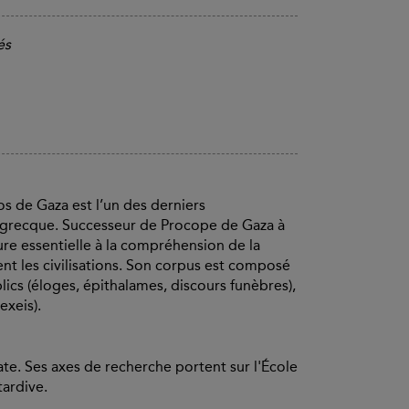
és
os de Gaza est l’un des derniers
e grecque. Successeur de Procope de Gaza à
igure essentielle à la compréhension de la
nt les civilisations. Son corpus est composé
blics (éloges, épithalames, discours funèbres),
exeis).
cate. Ses axes de recherche portent sur l'École
tardive.