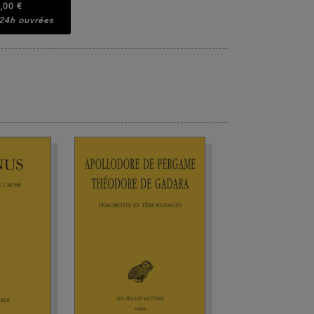
,00 €
 24h ouvrées