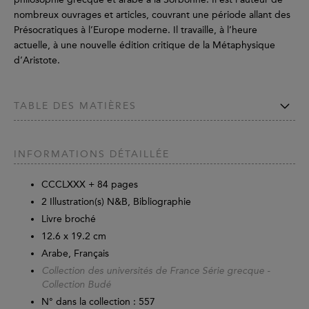
nombreux ouvrages et articles, couvrant une période allant des
Présocratiques à l’Europe moderne. Il travaille, à l’heure
actuelle, à une nouvelle édition critique de la Métaphysique
d’Aristote.
TABLE DES MATIÈRES
INFORMATIONS DÉTAILLÉE
CCCLXXX +
84
pages
2 Illustration(s) N&B, Bibliographie
Livre broché
12.6 x 19.2 cm
Arabe, Français
Collection des universités de France Série grecque -
Collection Budé
N° dans la collection : 557