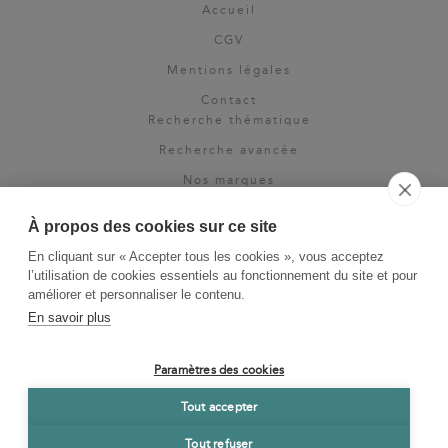
Accueil
CGV
Mentions légales
Contact
Recherche thématique
Recherche avancée
Nos marques
Rights & permissions
À propos des cookies sur ce site
Espace pro
En cliquant sur « Accepter tous les cookies », vous acceptez
Newsletter
l’utilisation de cookies essentiels au fonctionnement du site et pour
La Vie des Classiques
améliorer et personnaliser le contenu.
En savoir plus
Le Blog
Paramètres des cookies
Tout accepter
Tout refuser