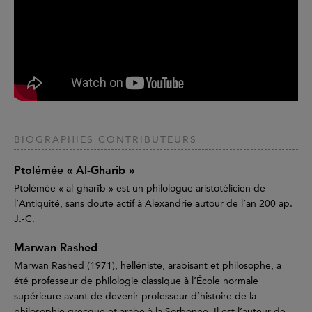
BIOGRAPHIES CONTRIBUTEURS
Ptolémée « Al-Gharib »
Ptolémée « al-gharīb » est un philologue aristotélicien de
l’Antiquité, sans doute actif à Alexandrie autour de l’an 200 ap.
J.-C.
Marwan Rashed
Marwan Rashed (1971), helléniste, arabisant et philosophe, a
été professeur de philologie classique à l’École normale
supérieure avant de devenir professeur d’histoire de la
philosophie grecque et arabe à la Sorbonne. Il est l’auteur de