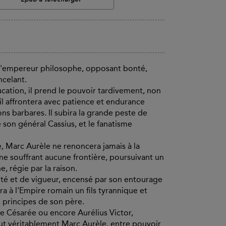
t l'empereur philosophe, opposant bonté,
ncelant.
ducation, il prend le pouvoir tardivement, non
il affrontera avec patience et endurance
ns barbares. Il subira la grande peste de
 son général Cassius, et le fanatisme
, Marc Aurèle ne renoncera jamais à la
 souffrant aucune frontière, poursuivant un
, régie par la raison.
eté et de vigueur, encensé par son entourage
ra à l'Empire romain un fils tyrannique et
 principes de son père.
e Césarée ou encore Aurélius Victor,
fut véritablement Marc Aurèle, entre pouvoir