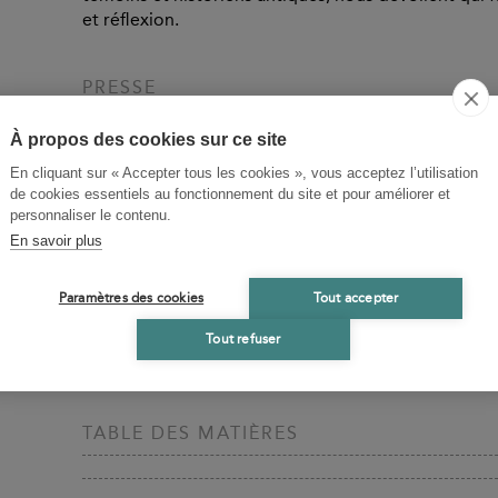
et réflexion.
PRESSE
Un précieux petit livre, qui incite à relire ses "Écri
À propos des cookies sur ce site
Valeurs actuelles
- 25/06/2009
En cliquant sur « Accepter tous les cookies », vous acceptez l’utilisation
de cookies essentiels au fonctionnement du site et pour améliorer et
personnaliser le contenu.
BIOGRAPHIES CONTRIBUTEURS
En savoir plus
Paméla Ramos
Paramètres des cookies
Tout accepter
Paméla Ramos a été responsable de la Librairie Guil
aux éditions Les Belles Lettres. Elle a publié La Vér
Tout refuser
Véritable Histoire de Julien, en 2012.
TABLE DES MATIÈRES