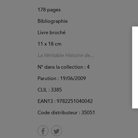
178
pages
Bibliographie
Livre broché
11 x 18 cm
La Véritable Histoire de...
N° dans la collection : 4
Parution :
19/06/2009
CLIL : 3385
EAN13 :
9782251040042
Code distributeur : 35051