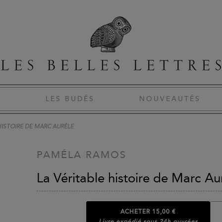
S
LES BUDÉS
NOUVEAUTÉS
HISTOIRE DE MARC AURÈLE
PAMÉLA RAMOS
La Véritable histoire de Marc Au
ACHETER
15,00 €
Livre expédié sous 24h ouvrées