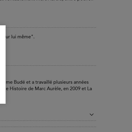
ts pour lui même".
laume Budé et a travaillé plusieurs années
itable Histoire de Marc Aurèle, en 2009 et La