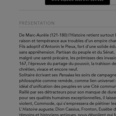
PRÉSENTATION
De Marc-Aurèle (121-180) l'Histoire retient surtou
raison et tempérance aux troubles d'un empire cha
Fils adoptif d'Antonin le Pieux, fort d'une solide é
sans appréhension. Partisan du peuple et du Sénat, 
malgré une santé précaire, les prémisses des invasio
167, l'épreuve du partage du pouvoir, la trahison de
chrétien, vivace et encore neuf.
Solitaire écrivant ses
Pensées
les soirs de campagne
philosophie comme remède, comme lien universel ne
idéal d'unification des peuples en une Cité commune
Raillé par ses détracteurs pour son manque de dur
pour ses qualités humaines exceptionnelles, il laisse
violent, Commode, qui s’empressera de piétiner les
L'
Histoire auguste
, Dion Cassius, Fronton, Eusèbe d
témoins et historiens antiques, nous dévoilent qui 