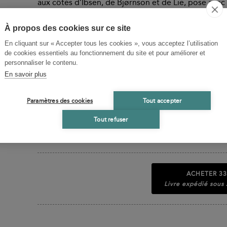
aux côtés d’Ibsen, de Bjørnson et de Lie, pose avec 
férocité et bonne humeur les questions que son temp
une peinture vivante, drôle et émouvante d’êtres de 
À propos des cookies sur ce site
deux romans des classiques de la littérature norvég
En cliquant sur « Accepter tous les cookies », vous acceptez l’utilisation
de cookies essentiels au fonctionnement du site et pour améliorer et
personnaliser le contenu.
BIOGRAPHIES CONTRIBUTEURS
En savoir plus
Alexander Lange Kielland
Paramètres des cookies
Tout accepter
Romancier
Tout refuser
Olivier Gouchet
Traduit du norvégien et de l'américain en français
ACHETER
33
Livre expédié sous