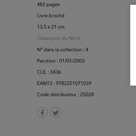
482
pages
Livre broché
13.5 x 21 cm
Classiques du Nord
N° dans la collection : 4
Parution :
01/01/2003
CLIL : 3436
EAN13 :
9782251071039
Code distributeur : 25028