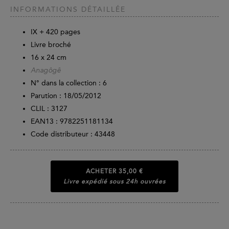
INFORMATIONS DÉTAILLÉE
IX +
420
pages
Livre broché
16 x 24 cm
Anagôgê
N° dans la collection : 6
Parution :
18/05/2012
CLIL : 3127
EAN13 :
9782251181134
Code distributeur : 43448
ACHETER
35,00 €
Livre expédié sous 24h ouvrées