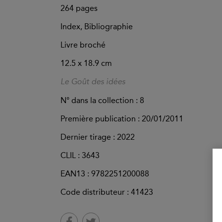
264
pages
Index, Bibliographie
Livre broché
12.5 x 18.9 cm
Le Goût des idées
N° dans la collection : 8
Première publication : 20/01/2011
Dernier tirage :
2022
CLIL : 3643
EAN13 :
9782251200088
Code distributeur : 41423