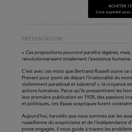
ACHETER
15
Livre expédié sous
PRÉSENTATION
«
Ces propositions pourront paraître légères, mais, si
révolutionneraient totalement l'existence humaine
.
C'est avec ces mots que Bertrand Russell ouvre ce qu
Prenant pour point de départ l’irrationalité du mond
violemment paradoxal et subversif »: la croyance en 
actions humaines. Parce qu’ils pressentirent les hor
leur première publication en 1928, des passions irra
et politiques, ces
Essais sceptiques
furent constam
Aujourd’hui, harcelés que nous sommes par les assau
russellienne du scepticisme et de l’indépendance d’e
prose engagée, il nous guide à travers les problè