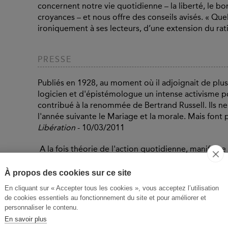
concernent notre vie quotidienne – la liberté, le bon
croyances – et nous offre des conseils avisés. « Quel
ironiquement à ses lecteurs, d’une extension du rat
PRESSE
Publiés en 1928, au moment où il adjoignait de plus
logicien et d'épistémologue un intense activisme po
contribué à la renommée de Bertrand Russell. Ils n
l'année suivante le Mariage et la morale. Mais fon
Libération
- 10/03/2011
A la fois théorie de l'action quotidienne, manifeste
amoureux de la vie, ces dix-sept essais proposent, d
simple des programmes: si on l'adoptait, "notre Terr
À propos des cookies sur ce site
Philosophie magazine
- 01/03/2011
En cliquant sur « Accepter tous les cookies », vous acceptez l’utilisation
de cookies essentiels au fonctionnement du site et pour améliorer et
... un livre amusant à lire, résolument tourné vers u
personnaliser le contenu.
Le magazine littéraire
- 01/02/2011
En savoir plus