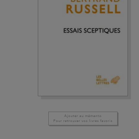
Ajouter au mémento
Pour retrouver vos livres favoris