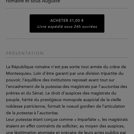
romaine et sous Auguste
ACHETER
31,00 €
Livre expédié sous 24h ouvrées
PRÉSENTATION
La République romaine n'est pas sortie tout armée du crâne de
Montesquieu. Loin d'être garanti par une division tripartite du
pouvoir, l’équilibre des institutions reposait avant tout sur
l’encadrement de la
potestas
des magistrats par l’
auctoritas
des
prêtres et du Sénat. Le droit d’auspices des magistrats du
peuple, hérité du prestigieux monopole auspicial de la vieille
noblesse patricienne, formait le noeud gordien de l’articulation
de la
potestas
à l’
auctoritas
.
Leur
potestas
étant conçue comme « imparfaite », les magistrats
étaient en effet contraints de solliciter, au moyen des auspices,
une légitimation atomisée et précaire de leurs actes publics par