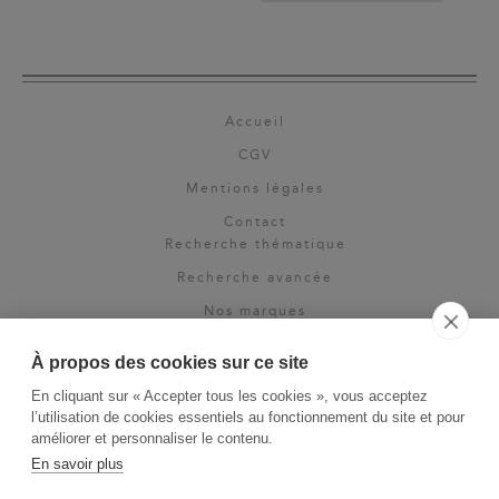
Accueil
CGV
Mentions légales
Contact
Recherche thématique
Recherche avancée
Nos marques
Rights & permissions
À propos des cookies sur ce site
Espace pro
En cliquant sur « Accepter tous les cookies », vous acceptez
Newsletter
l’utilisation de cookies essentiels au fonctionnement du site et pour
La Vie des Classiques
améliorer et personnaliser le contenu.
En savoir plus
Le Blog