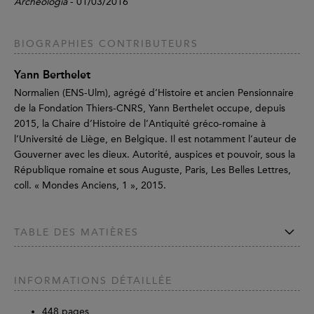
Archéologia
- 01/03/2016
BIOGRAPHIES CONTRIBUTEURS
Yann Berthelet
Normalien (ENS-Ulm), agrégé d’Histoire et ancien Pensionnaire
de la Fondation Thiers-CNRS, Yann Berthelet occupe, depuis
2015, la Chaire d’Histoire de l’Antiquité gréco-romaine à
l’Université de Liège, en Belgique. Il est notamment l’auteur de
Gouverner avec les dieux. Autorité, auspices et pouvoir, sous la
République romaine et sous Auguste, Paris, Les Belles Lettres,
coll. « Mondes Anciens, 1 », 2015.
TABLE DES MATIÈRES
INFORMATIONS DÉTAILLÉE
448
pages