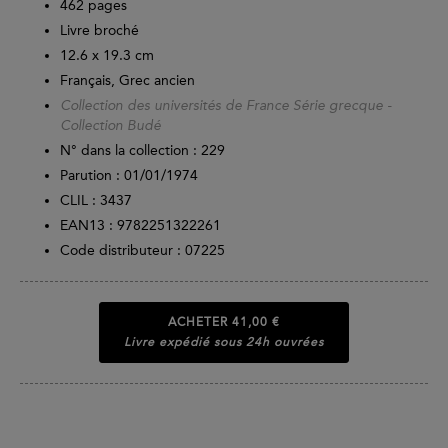
462
pages
Livre broché
12.6 x 19.3 cm
Français, Grec ancien
Collection des universités de France Série grecque -
Collection Budé
N° dans la collection : 229
Parution :
01/01/1974
CLIL : 3437
EAN13 :
9782251322261
Code distributeur : 07225
ACHETER
41,00 €
Livre expédié sous 24h ouvrées