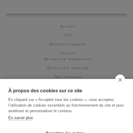
Accueil
CGV
Mentions légales
Contact
Recherche thématique
Recherche avancée
Nos marques
Rights & permissions
À propos des cookies sur ce site
Espace pro
En cliquant sur « Accepter tous les cookies », vous acceptez
Newsletter
l’utilisation de cookies essentiels au fonctionnement du site et pour
La Vie des Classiques
améliorer et personnaliser le contenu.
En savoir plus
Le Blog