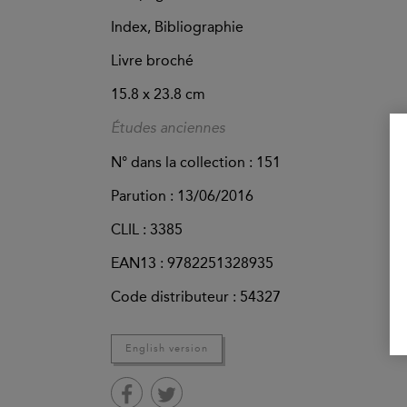
Index, Bibliographie
Livre broché
15.8 x 23.8 cm
Études anciennes
N° dans la collection : 151
Parution :
13/06/2016
CLIL : 3385
EAN13 :
9782251328935
Code distributeur : 54327
English version