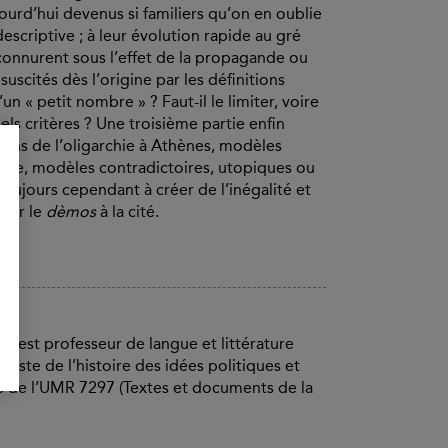
jourd’hui devenus si familiers qu’on en oublie
escriptive ; à leur évolution rapide au gré
connurent sous l’effet de la propagande ou
uscités dès l’origine par les définitions
un « petit nombre » ? Faut-il le limiter, voire
ls critères ? Une troisième partie enfin
sans de l’oligarchie à Athènes, modèles
enne, modèles contradictoires, utopiques ou
 toujours cependant à créer de l’inégalité et
fier le
dèmos
à la cité.
 est professeur de langue et littérature
ialiste de l’histoire des idées politiques et
ice de l’UMR 7297 (Textes et documents de la