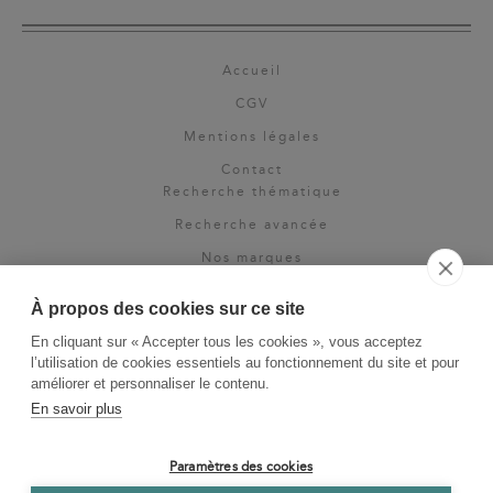
Accueil
CGV
Mentions légales
Contact
Recherche thématique
Recherche avancée
Nos marques
Rights & permissions
À propos des cookies sur ce site
Espace pro
En cliquant sur « Accepter tous les cookies », vous acceptez
Newsletter
l’utilisation de cookies essentiels au fonctionnement du site et pour
La Vie des Classiques
améliorer et personnaliser le contenu.
En savoir plus
Le Blog
Paramètres des cookies