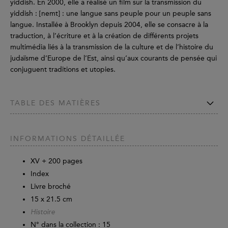
yiddish. En 2000, elle a réalisé un film sur la transmission du
yiddish : [nemt] : une langue sans peuple pour un peuple sans
langue. Installée à Brooklyn depuis 2004, elle se consacre à la
traduction, à l’écriture et à la création de différents projets
multimédia liés à la transmission de la culture et de l’histoire du
judaïsme d’Europe de l’Est, ainsi qu’aux courants de pensée qui
conjuguent traditions et utopies.
TABLE DES MATIÈRES
INFORMATIONS DÉTAILLÉE
XV +
200
pages
Index
Livre broché
15 x 21.5 cm
Histoire
N° dans la collection : 15