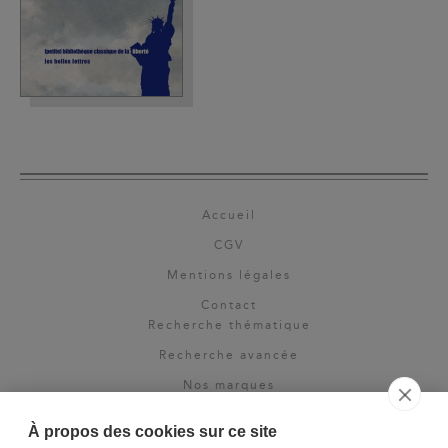
Accueil
CGV
Mentions légales
Contact
Recherche thématique
Recherche avancée
Nos marques
Rights & permissions
À propos des cookies sur ce site
Espace pro