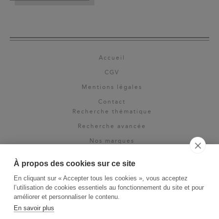
Accueil
CGV
Mentions légales
Contact
Recherche thématique
Recherche avancée
Nos marques
Rights & permissions
À propos des cookies sur ce site
Espace pro
En cliquant sur « Accepter tous les cookies », vous acceptez
Newsletter
l’utilisation de cookies essentiels au fonctionnement du site et pour
La Vie des Classiques
améliorer et personnaliser le contenu.
En savoir plus
Le Blog