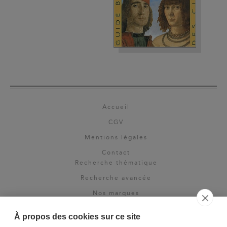
Accueil
CGV
Mentions légales
Contact
Recherche thématique
Recherche avancée
Nos marques
Rights & permissions
À propos des cookies sur ce site
Espace pro