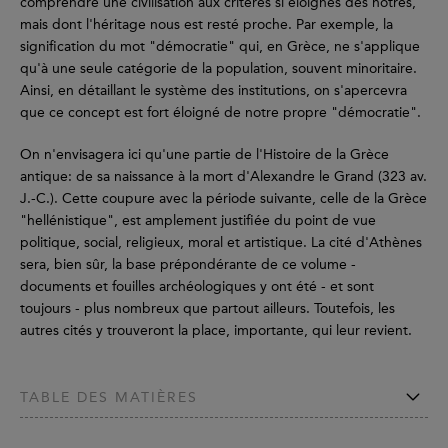
comprendre une civilisation aux critères si éloignés des nôtres,
mais dont l'héritage nous est resté proche. Par exemple, la
signification du mot "démocratie" qui, en Grèce, ne s'applique
qu'à une seule catégorie de la population, souvent minoritaire.
Ainsi, en détaillant le système des institutions, on s'apercevra
que ce concept est fort éloigné de notre propre "démocratie".
On n'envisagera ici qu'une partie de l'Histoire de la Grèce
antique: de sa naissance à la mort d'Alexandre le Grand (323 av.
J.-C.). Cette coupure avec la période suivante, celle de la Grèce
"hellénistique", est amplement justifiée du point de vue
politique, social, religieux, moral et artistique. La cité d'Athènes
sera, bien sûr, la base prépondérante de ce volume -
documents et fouilles archéologiques y ont été - et sont
toujours - plus nombreux que partout ailleurs. Toutefois, les
autres cités y trouveront la place, importante, qui leur revient.
TABLE DES MATIÈRES