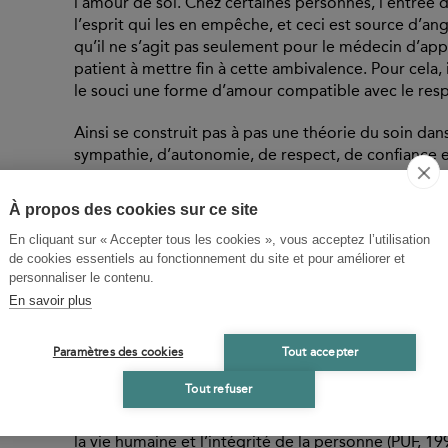
l’amour de soi. Chez certaines personnes, l’entrée
l’esprit qui les en empêche, et ceci est source d’an
qu’il ne s’agit pas seulement pour le médecin d’appo
patient à mettre fin à cette ambivalence. Pour cela, 
le souci une forme d’amour compatible avec le res
Ainsi se construit pas à pas une théorie du soin dan
sympathie, d’autonomie, de respect, de confiance 
leur véritable place.
À propos des cookies sur ce site
BIOGRAPHIES CONTRIBUTEURS
En cliquant sur « Accepter tous les cookies », vous acceptez l’utilisation
de cookies essentiels au fonctionnement du site et pour améliorer et
personnaliser le contenu.
Gérard Reach
En savoir plus
Médecin et professeur d'endocrinologie à l'universit
soigne-t-on ?, enquête sur la rationalité morale de 
Paramètres des cookies
Tout accepter
Bernard Baertschi
Tout refuser
Bernard Baertschi est Maître d'enseignement et de 
et au Département de philosophie de l’Université d
la vie humaine et l’intégrité de la personne (PUF, 1