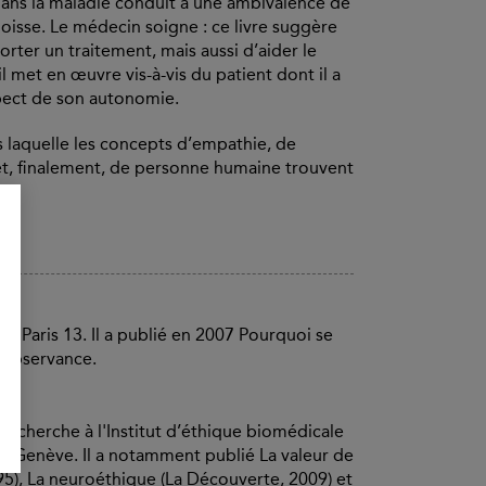
 dans la maladie conduit à une ambivalence de
goisse. Le médecin soigne : ce livre suggère
rter un traitement, mais aussi d’aider le
il met en œuvre vis-à-vis du patient dont il a
pect de son autonomie.
s laquelle les concepts d’empathie, de
et, finalement, de personne humaine trouvent
é Paris 13. Il a publié en 2007 Pourquoi se
l'observance.
recherche à l'Institut d’éthique biomédicale
e Genève. Il a notamment publié La valeur de
995), La neuroéthique (La Découverte, 2009) et