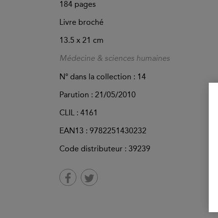
184
pages
Livre broché
13.5 x 21 cm
Médecine & sciences humaines
N° dans la collection : 14
Parution :
21/05/2010
CLIL : 4161
EAN13 :
9782251430232
Code distributeur : 39239