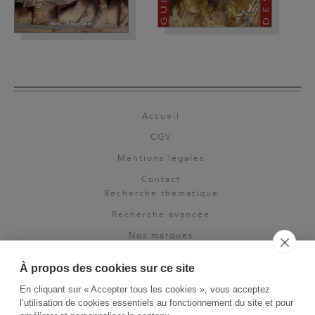
Accueil
CGV
Mentions légales
Contact
Recherche thématique
Recherche avancée
Nos marques
Rights & permissions
À propos des cookies sur ce site
Espace pro
En cliquant sur « Accepter tous les cookies », vous acceptez
Newsletter
l’utilisation de cookies essentiels au fonctionnement du site et pour
La Vie des Classiques