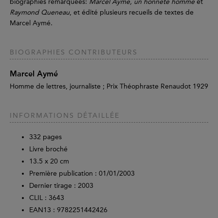
biographies remarquées:
Marcel Aymé, un honnête homme
et
Raymond Queneau
, et édité plusieurs recueils de textes de
Marcel Aymé.
BIOGRAPHIES CONTRIBUTEURS
Marcel Aymé
Homme de lettres, journaliste ; Prix Théophraste Renaudot 1929
INFORMATIONS DÉTAILLÉE
332
pages
Livre broché
13.5 x 20 cm
Première publication : 01/01/2003
Dernier tirage :
2003
CLIL : 3643
EAN13 :
9782251442426